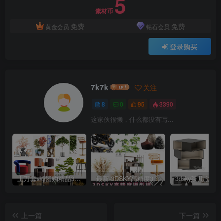
5
素材币
免费
免费
黄金会员
钻石会员
登录购买
7k7k
关注
8
0
95
3390
这家伙很懒，什么都没有写...
上万套sky团购精品3dmax模型
最新-3DSKY高精度3DMAX模型869个
上一篇
下一篇