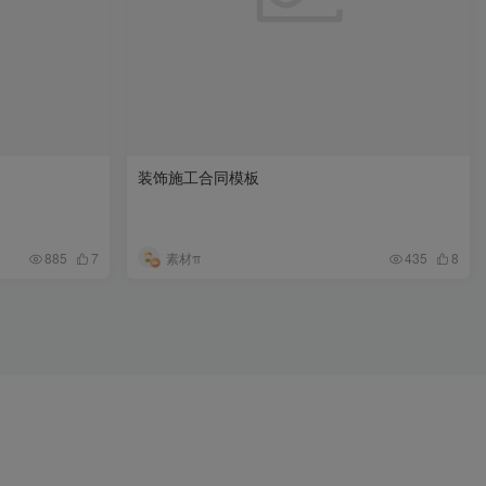
装饰施工合同模板
素材π
885
7
435
8