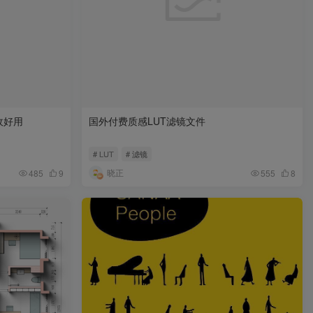
敌好用
国外付费质感LUT滤镜文件
# LUT
# 滤镜
晓正
485
9
555
8