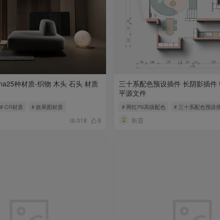
na25种材质-织物 木头 石头 材质
三十系配色预设插件 长阴影插件 
平源文件
# CR材质
# 效果图材质
# 网红PS高级配色
# 三十系配色预设
靳霞
318
8