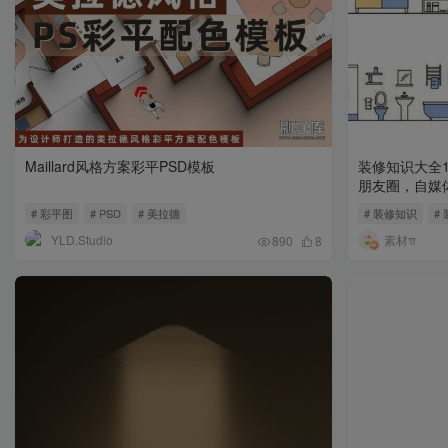
Maillard风格方案彩平PSD模板
装修知识大全
朋友圈，自媒
# 彩平图
# PSD
# 美拉德
# 装修知识
#
YLD.Studio
素材π
890
8