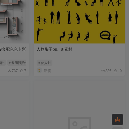
9套配色色卡彩
人物影子ps、ai素材
插件
# 长阴影插件
# ps人影
靳霞
737
7
226
10