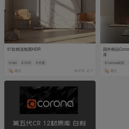
57款精选氛围HDR
国外精品Coro
库
# hdri
# HDR
# 外景
# Corona材质
晓正
晓正
376
7