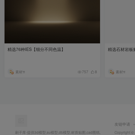
精选76种IES【细分不同色温】
精选石材岩板
素材π
素材π
757
8
友链申请
刷子库-提供3d模型,su模型,d5模型,材质贴图,cad图纸,
Copyright ©