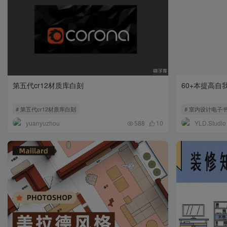
第五代cr12材质库白刻
60+本提高自
# 第五代cr12材质库白刻
# 室内设计电子
yuanyuzhou
YLD.Studio
588
10