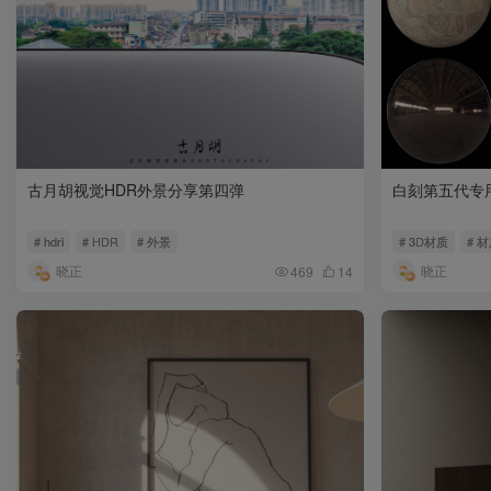
古月胡视觉HDR外景分享第四弹
白刻第五代专
# hdri
# HDR
# 外景
# 3D材质
# 
晓正
晓正
469
14