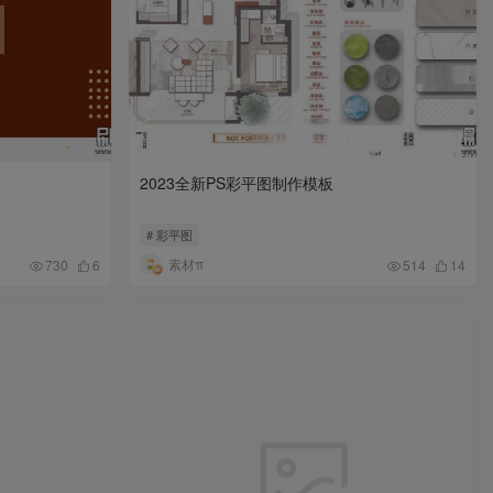
2023全新PS彩平图制作模板
# 彩平图
素材π
730
6
514
14