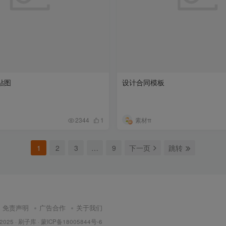
贴图
设计合同模板
素材π
2344
1
1
2
3
…
9
下一页
跳转
免责声明
广告合作
关于我们
 2025 ·
刷子库 · 蒙ICP备18005844号-6