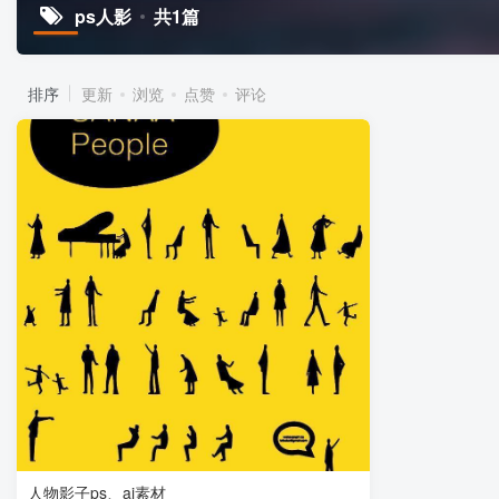
ps人影
共1篇
排序
更新
浏览
点赞
评论
人物影子ps、ai素材