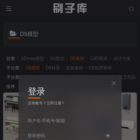
D5模型
分类
3Dmax模型
SU模型
D5素材
CAD图库
设计方案
子分类
D5模型
D5材质
其他素材
D5免费素材
子分类
家具模型
灯具模型
软装陈设
酒水食品
厨卫用品
排序
销量
发布
收藏
浏览
点赞
登录
没有账号？立即注册
用户名/手机号/邮箱
登录密码