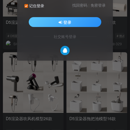
找回密码
|
免密登录
记住登录
D5渲染器钢琴模型55款
D5渲染器热水器模型17款
登录
# D5渲染器模型
# D5模型
# 钢琴模型
# D5渲染器模型
# D5模型
# 热水器
社交账号登录
SHUAZIKU
SHUAZIKU
559
329
D5渲染器吹风机模型26款
D5渲染器拖把池模型16款