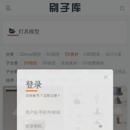
灯具模型
分类
3Dmax模型
SU模型
D5素材
CAD图库
设计方案
子分类
D5模型
D5材质
其他素材
D5免费素材
子分类
家具模型
灯具模型
软装陈设
酒水食品
厨卫用品
排序
销量
发布
收藏
浏览
点赞
登录
没有账号？立即注册
用户名/手机号/邮箱
登录密码