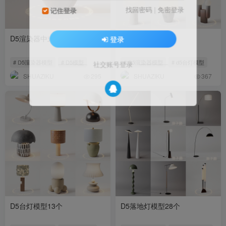
找回密码
|
免密登录
记住登录
D5渲染器中式灯具模型6个
D5台灯模型20个
登录
# D5渲染器模型
# D5模型
# D5渲染器模型
# d5台灯模型
社交账号登录
SHUAZIKU
SHUAZIKU
295
367
D5台灯模型13个
D5落地灯模型28个