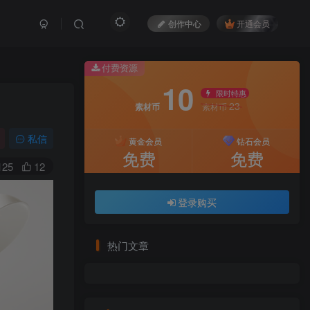
创作中心
开通会员
付费资源
10
限时特惠
23
素材币
素材币
私信
黄金会员
钻石会员
免费
免费
125
12
登录购买
热门文章