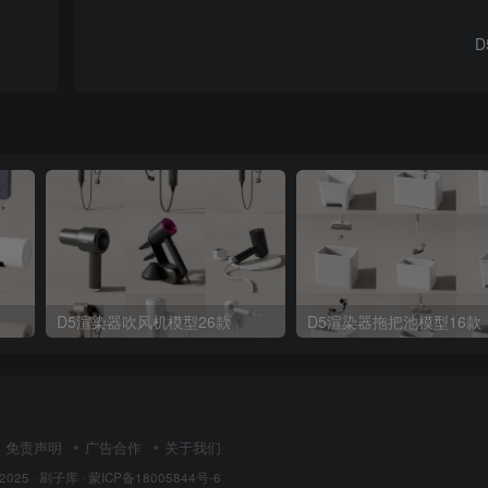
D
D5渲染器吹风机模型26款
D5渲染器拖把池模型16款
免责声明
广告合作
关于我们
 2025 ·
刷子库 · 蒙ICP备18005844号-6