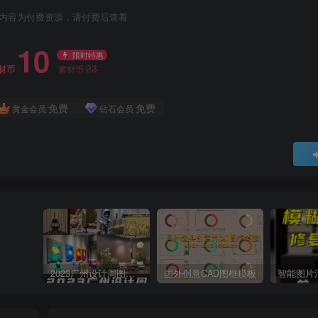
内容为付费资源，请付费后查看
10
限时特惠
23
材币
素材币
免费
免费
黄金会员
钻石会员
2023广州设计周图集更新至8000多张高清图+联系方式
国外创意CAD图框模板