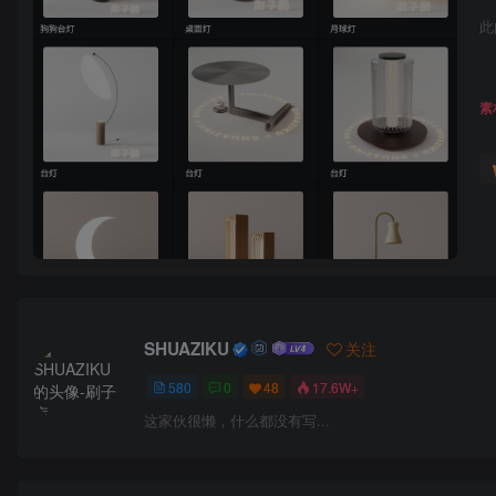
此
素
SHUAZIKU
关注
580
0
48
17.6W+
这家伙很懒，什么都没有写...