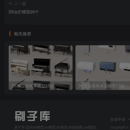
上一篇
D5台灯模型20个
相关推荐
D5渲染器钢琴模型55款
D5渲染器热水器模型17款
友链申请
刷子库-提供3d模型,su模型,d5模型,材质贴图,cad图纸,
Copyright ©