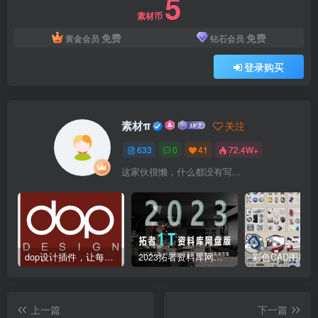
5
素材币
免费
免费
黄金会员
钻石会员
登录购买
素材π
关注
633
0
41
72.4W+
这家伙很懒，什么都没有写...
dop设计插件，让每个设计师都能享受到CAD制图的乐趣
2023拓者资料库网盘版800GB | CAD施工图+3D模型+户型方案+高清图集等
上一篇
下一篇