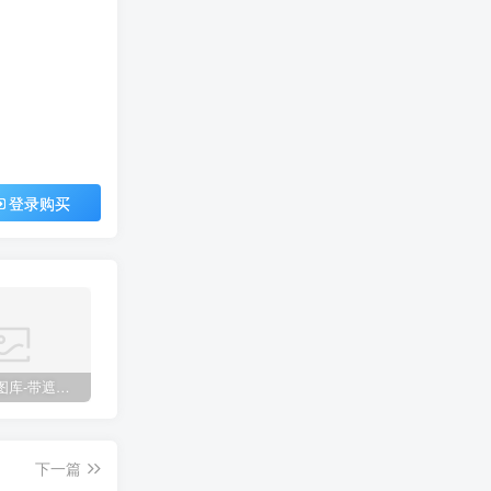
登录购买
彩色CAD图库-带遮罩和地毯贴图
常用天正CAD字体库大全
2023年公装各空间高清设计案例图集 | 1179套 | 55GB
下一篇