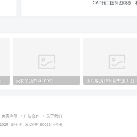
CAD施工图制图模板 ·
CAD水电点位布局及开关、插座、灯具合集
天花吊顶节点100款
酒店客房16种房型施工图
免责声明
广告合作
关于我们
 2025 ·
刷子库 · 蒙ICP备18005844号-6