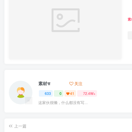
素
350㎡+
庭院 
素材π
关注
633
0
41
72.4W+
这家伙很懒，什么都没有写...
上一篇