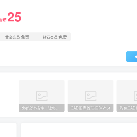
25
材币
免费
免费
黄金会员
钻石会员
超级豪宅一居室复式案例
CAD+PSD
dop设计插件，让每个设计师都能享受到CAD制图的乐趣
CAD图库管理插件V1.4