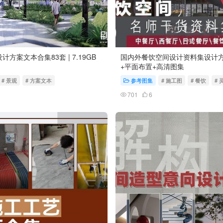
方案文本合集83套 | 7.19GB
国内外餐饮空间设计资料集设计方
+平面布置+高清图集
# 景观
# 方案文本
参考图集
# 施工图
# 餐饮
# 
701
6