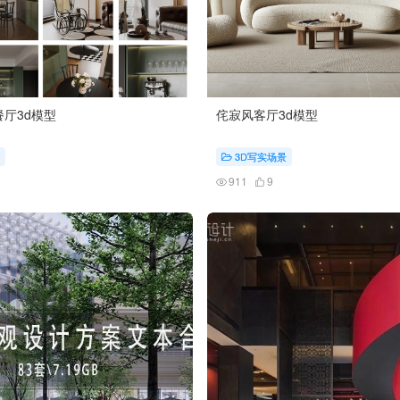
厅3d模型
侘寂风客厅3d模型
3D写实场景
911
9