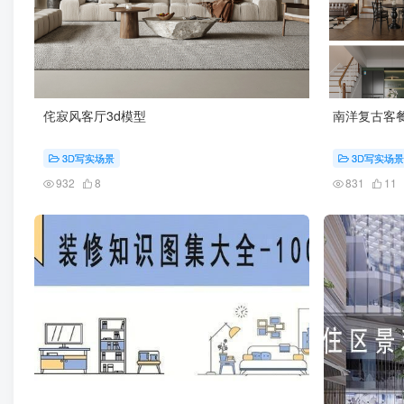
侘寂风客厅3d模型
南洋复古客餐
3D写实场景
3D写实场景
932
8
831
11