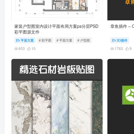
家装户型图室内设计平面布局方案ps分层PSD
章鱼插件 – Oc
彩平图源文件
平面方案
# 彩平图
# 平面方案
# 户型图
3D插件
653
10
1763
9