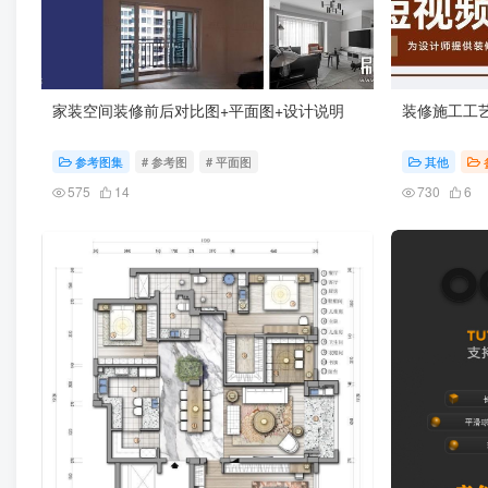
家装空间装修前后对比图+平面图+设计说明
装修施工工
参考图集
# 参考图
# 平面图
其他
575
14
730
6