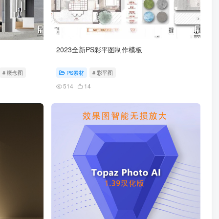
2023全新PS彩平图制作模板
# 概念图
PS素材
# 彩平图
514
14