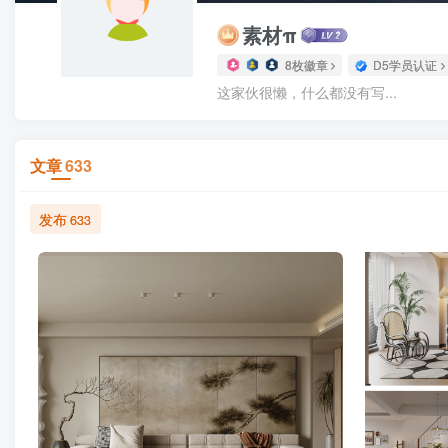
素材π
8枚徽章
D5学员认证
这家伙很懒，什么都没有写...
文章
633
发布
633