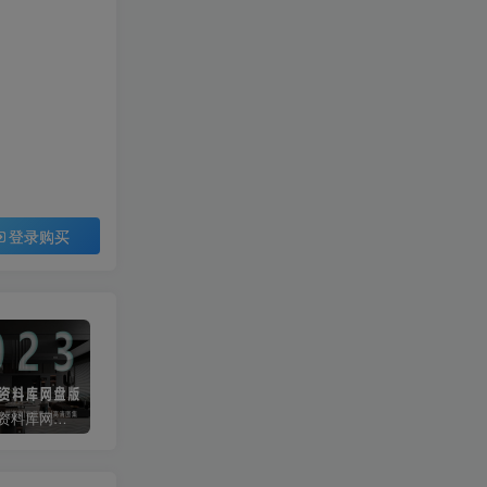
登录购买
2023拓者资料库网盘版800GB | CAD施工图+3D模型+户型方案+高清图集等
彩色CAD图库-带遮罩和地毯贴图
常用天正CAD字体库大全