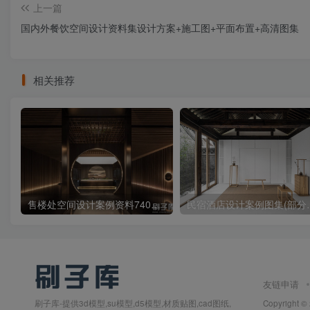
上一篇
自然栖居+未来之岛国际空港小镇示范区深化设计.pdf
国内外餐饮空间设计资料集设计方案+施工图+平面布置+高清图集
自然生长+极致匠工滨河示范区景观方案设计.pdf
至臻礼遇+专享品质住宅大区景观方案文本2022.pdf
相关推荐
臻萃绿洲·+森屿坊市住宅大区景观方案设计2023.pdf
艺奢度假+摩范圣殿住宅展示区景观方案文本2023.pdf
艺术尊享+雕琢品质示范区景观方案文本.pdf
艺术生态+中式展示区景观方案文本.pdf
诗境迷津+锦绣故景住宅大区景观设计方案.pdf
诗意空间+韵味东方住宅大区景观设计方案.pdf
售楼处空间设计案例资料740套合集
民宿酒店设计案例图集
都会艺术+精奢体验住宅大区景观方案文本2022.pdf
都市绿洲+艺术社区住宅大区景观方案设计文本.pdf
隐秘逍遥+林泉万巷住宅景观设计方案.pdf
雕琢精奢+自然肌理天悦云萃展示区景观方案2023.pdf
友链申请
雨林穿越+极光浮岛住宅示范区景观方案文本2023.pdf
刷子库-提供3d模型,su模型,d5模型,材质贴图,cad图纸,
Copyright ©