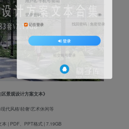
用户名/手机号/邮箱
登录密码
找回密码
|
免密登录
记住登录
登录
社交账号登录
住区景观设计方案文本》
\现代风格\轻奢\艺术休闲等
 | PDF、PPT格式 | 7.19GB