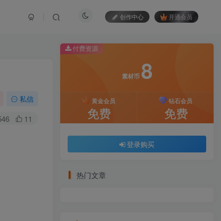
创作中心
开通会员
付费资源
8
素材币
私信
黄金会员
钻石会员
免费
免费
546
11
登录购买
热门文章