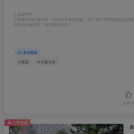
溪潭照影+斑斓锦绣住宅示范区景观方案.pdf
©
版权声明
玉兰香颂+曲韵丰姿住宅示范区方案文本.pdf
文章版权归作者所有，未经允许请勿转载，刷子库作为网络服务提供
您的权利被侵害，请与我们联系！
现代中式艺术自然住宅景观概念设计.pdf
现代传统园林风格住宅示范区景观概念设计.pdf
现代全龄关爱功能社区景观大区深化.pdf
参考图集
现代宅园居所+润享家住宅大区景观方案文本.pdf
# 景观
# 方案文本
现代新中式住宅展示区景观方案设计.pdf
现代时尚+新式街区住宅大区景观分项设计方案.pdf
现代简洁+滨海度假式住宅大区景观深化方案.pdf
现代简约+人文荟萃住宅大区景观方案文本.pdf
现代简约中式风格售楼处初期深化方案.pdf
点赞
1
现代自然+东方美学住宅景观方案设计.pdf
现代自然+智能运动住宅大区景观设计方案.pdf
付费资源
居
现代隐奢+都市艺术住宅景观深化方案.pdf