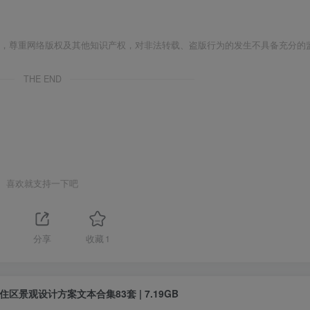
者，尊重网络版权及其他知识产权，对非法转载、盗版行为的发生不具备充分的
THE END
喜欢就支持一下吧
1
分享
收藏
1
住区景观设计方案文本合集83套 | 7.19GB