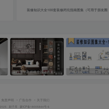
装修知识大全100套装修闭坑指南图集（可用于朋友圈
(部分含CAD施工图+SU模型+效果图)
宋代美学名师概念设计方案+参考案例图集
免责声明
广告合作
关于我们
 2025 ·
刷子库 · 蒙ICP备18005844号-6