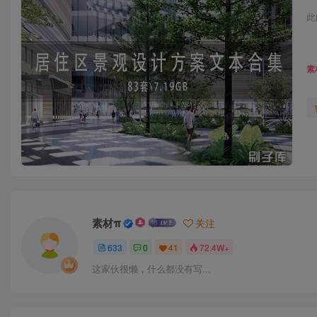
现代风格+曲水流觞山水湖景观设计.pdf
此
现代风格+精致生活住宅景观方案设计.pdf
现代风格+院落式住宅大区景观方案设计.pdf
素
疏林造景+大湖社区住宅景观方案设计文本.pdf
石头古城+现代中式风格住宅展示区规划设计.pdf
私享高定+品质内涵居住区景观设计.pdf
竹林飒响+琴声穿云住宅示范区景观设计方案.pdf
纯粹自然+极致艺术住宅大区景观方案文本.pdf
缇香谷+花舌银理旅游度假区酒店景观方案设计.pdf
自然之梦+相印于心住宅示范区景观方案.pdf
素材π
关注
自然休闲+健康新中式住宅大区景观概念设计.pdf
633
0
41
72.4W+
自然体验+场景融合住宅示范区景观方案设计.pdf
这家伙很懒，什么都没有写...
自然体验馆城市微剧场商业景观概念方案.pdf
自然山水+小型园林住宅大区前期方案设计.pdf