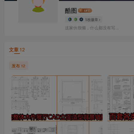
酷图
5枚徽章
这家伙很懒，什么都没有写...
文章
12
发布
12