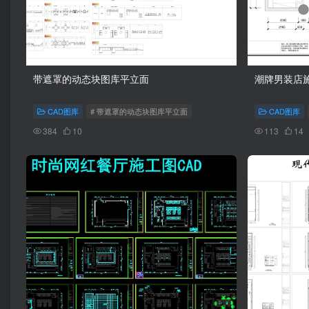
带遮罩的动态块图库平立面
潮牌男装店施
CAD图库
# 带遮罩的动态块图库平立面
CAD图库
384
10
113
14