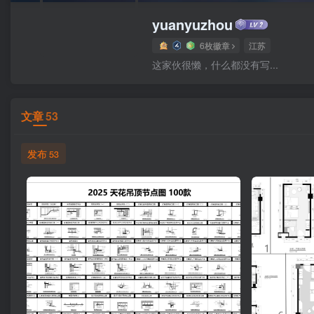
yuanyuzhou
6枚徽章
江苏
这家伙很懒，什么都没有写...
文章
53
发布
53