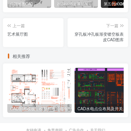
中国地图CAD
2024年15套展馆展览展厅平面布置方案设计图CAD
第五代cr12材
上一篇
下一篇
艺术展厅图
穿孔板冲孔板渐变镂空板表
皮CAD图库
相关推荐
CAD制图模板，模型和布局都有
友链申请
免责声明
广告合作
关于我们