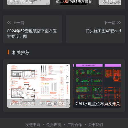
中国地图CAD
第五代cr12材质库白刻
天花吊顶节点10
上一篇
下一篇
2024年52套服装店平面布置
门头施工图42套cad
方案设计图
相关推荐
CAD制图模板，模型和布局都有
友链申请
免责声明
广告合作
关于我们