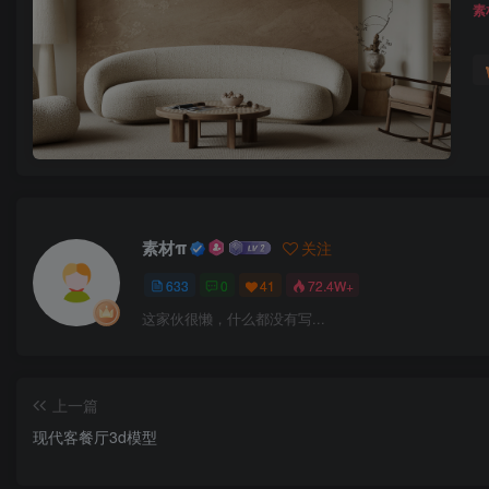
素
素材π
关注
633
0
41
72.4W+
这家伙很懒，什么都没有写...
上一篇
现代客餐厅3d模型