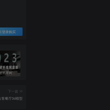
登录购买
2023拓者资料库网盘版800GB | CAD施工图+3D模型+户型方案+高清图集等
彩色CAD图库-带遮罩和地毯贴图
常用天正CAD字体库大全
下一篇
古客餐厅3d模型