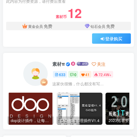
此内容为付费资源，请付费后查看
12
素材币
免费
免费
黄金会员
钻石会员
登录购买
素材π
关注
633
0
41
72.4W+
这家伙很懒，什么都没有写...
dop设计插件，让每个设计师都能享受到CAD制图的乐趣
CAD图库管理插件V1.4