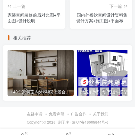
上一篇
下一篇
家装空间装修前后对比图+平
国内外餐饮空间设计资料集
面图+设计说明
设计方案+施工图+平面布置
+高清图集
相关推荐
140个家装室内外SU模场景合集+无水印效果图
厨房系列SU动态组件模型
友链申请
免责声明
广告合作
关于我们
Copyright © 2025 ·
刷子库 · 蒙ICP备18005844号-6
10
3