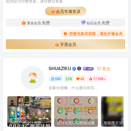
此内容为付费资源，请付费后查看
会员专属资源
免费
免费
黄金会员
钻石会员
您暂无购买权限，请先开通会员
开通会员
SHUAZIKU
关注
580
0
48
17.6W+
这家伙很懒，什么都没有写...
2023广州设计周图集更新至8000多张高清图+联系方式
国外创意CAD图框模板