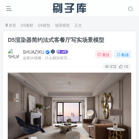
首页
D5素材
D5模型
场景模型
正文
D5渲染器简约法式客餐厅写实场景模型
SHUAZIKU
关注
私信
这家伙很懒，什么都没有写...
372
13
登录
没有账号？立即注册
用户名/手机号/邮箱
登录密码