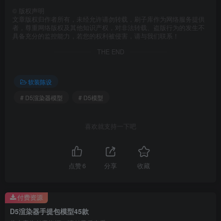
©
版权声明
文章版权归作者所有，未经允许请勿转载，刷子库作为网络服务提供
者，尊重网络版权及其他知识产权，对非法转载、盗版行为的发生不
具备充分的监控能力，若您的权利被侵害，请与我们联系！
THE END
软装陈设
# D5渲染器模型
# D5模型
喜欢就支持一下吧
点赞
6
分享
收藏
付费资源
D5渲染器手提包模型45款