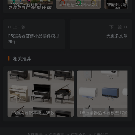
2023广州设计周图集更新至8000多张高清图+联系方式
国外创意CAD图框模板
上一篇
下一篇
D5渲染器苔藓小品摆件模型
无更多文章
29个
相关推荐
D5渲染器钢琴模型55款
D5渲染器热水器模型17款
友链申请
免责声明
广告合作
关于我们