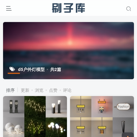
d5户外灯模型
共2篇
排序
更新
浏览
点赞
评论