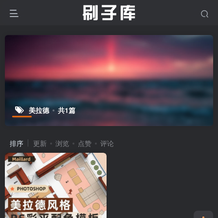
美拉德
共1篇
排序
更新
浏览
点赞
评论