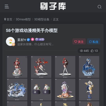
首页
3Dmax模型
3D模型合集
正文
58个游戏动漫精美手办模型
素材π
关注
私信
这家伙很懒，什么都没有写...
445
13