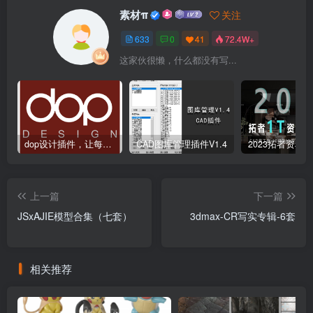
素材π
关注
633
0
41
72.4W+
这家伙很懒，什么都没有写...
dop设计插件，让每个设计师都能享受到CAD制图的乐趣
CAD图库管理插件V1.4
上一篇
下一篇
JSxAJIE模型合集（七套）
3dmax-CR写实专辑-6套
相关推荐