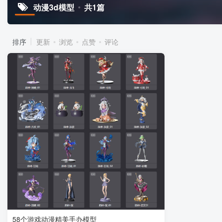
动漫3d模型
共1篇
排序
更新
浏览
点赞
评论
58个游戏动漫精美手办模型