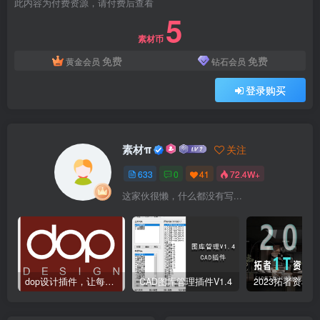
此内容为付费资源，请付费后查看
5
素材币
免费
免费
黄金会员
钻石会员
登录购买
素材π
关注
633
0
41
72.4W+
这家伙很懒，什么都没有写...
dop设计插件，让每个设计师都能享受到CAD制图的乐趣
CAD图库管理插件V1.4