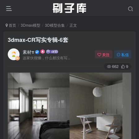
首页
3Dmax模型
3D模型合集
正文
3dmax-CR写实专辑-6套
素材π
关注
私信
这家伙很懒，什么都没有写...
662
9