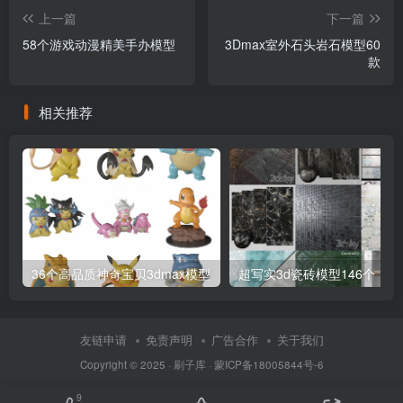
上一篇
下一篇
58个游戏动漫精美手办模型
3Dmax室外石头岩石模型60
款
相关推荐
36个高品质神奇宝贝3dmax模型
超写实3d瓷砖模型146个
友链申请
免责声明
广告合作
关于我们
Copyright © 2025 ·
刷子库 · 蒙ICP备18005844号-6
9