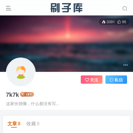
3391
95
关注
私信
7k7k
这家伙很懒，什么都没有写...
文章
8
收藏
0