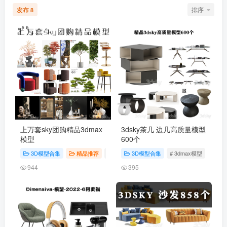
发布
排序
8
上万套sky团购精品3dmax
3dsky茶几 边几高质量模型
模型
600个
3D模型合集
精品推荐
# 3dmax模型
3D模型合集
# 3DSky模型
# 3dmax模型
# 3ds
944
395