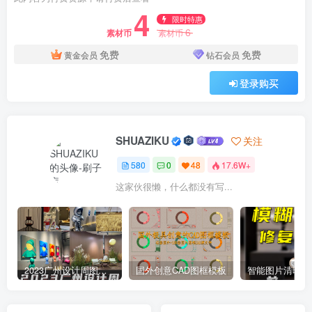
4
限时特惠
6
素材币
素材币
免费
免费
黄金会员
钻石会员
登录购买
SHUAZIKU
关注
580
0
48
17.6W+
这家伙很懒，什么都没有写...
2023广州设计周图集更新至8000多张高清图+联系方式
国外创意CAD图框模板