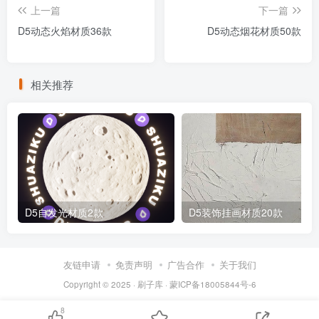
上一篇
下一篇
D5动态火焰材质36款
D5动态烟花材质50款
相关推荐
D5自发光材质2款
D5装饰挂画材质20款
友链申请
免责声明
广告合作
关于我们
Copyright © 2025 ·
刷子库 · 蒙ICP备18005844号-6
8