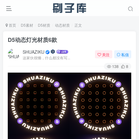
首页
D5素材
D5材质
动态材质
正文
D5动态灯光材质6款
SHUAZIKU
关注
私信
这家伙很懒，什么都没有写...
138
8