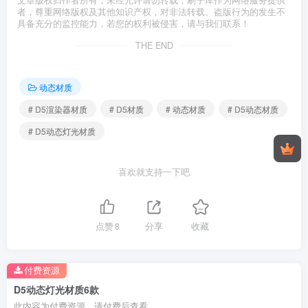
文章版权归作者所有，未经允许请勿转载，刷子库作为网络服务提供
者，尊重网络版权及其他知识产权，对非法转载、盗版行为的发生不
具备充分的监控能力，若您的权利被侵害，请与我们联系！
THE END
动态材质
# D5渲染器材质
# D5材质
# 动态材质
# D5动态材质
# D5动态灯光材质
喜欢就支持一下吧
点赞
8
分享
收藏
付费资源
D5动态灯光材质6款
此内容为付费资源，请付费后查看