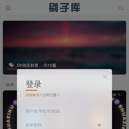
D5动态材质
共12篇
登录
排序
更新
浏览
点赞
评论
106
16
没有账号？立即注册
用户名/手机号/邮箱
登录密码