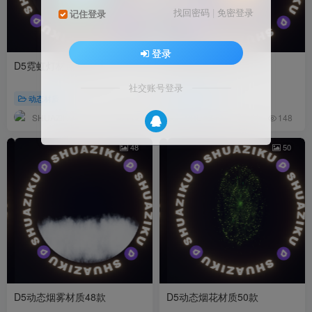
找回密码
|
免密登录
记住登录
登录
D5霓虹灯材质106款
D5特效材质16款
社交账号登录
动态材质
动态材质
SHUAZIKU
SHUAZIKU
112
148
48
50
D5动态烟雾材质48款
D5动态烟花材质50款