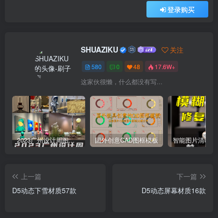
登录购买
SHUAZIKU
关注
580
0
48
17.6W+
这家伙很懒，什么都没有写...
2023广州设计周图集更新至8000多张高清图+联系方式
国外创意CAD图框模板
上一篇
下一篇
D5动态下雪材质57款
D5动态屏幕材质16款