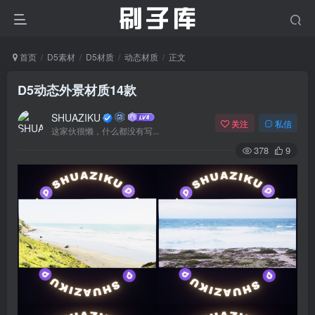
首页
D5素材
D5材质
动态材质
正文
D5动态外景材质14款
SHUAZIKU
关注
私信
这家伙很懒，什么都没有写...
378
9