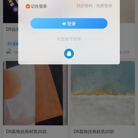
找回密码
|
免密登录
记住登录
登录
D5自发光材质2款
D5装饰挂画材质20款
社交账号登录
其他
其他
SHUAZIKU
SHUAZIKU
347
239
D5装饰挂画材质20款
D5装饰挂画材质20款