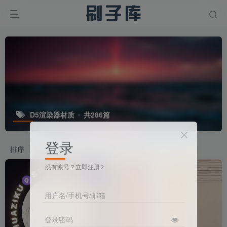
D5渲染器材质
共286篇
登录
排序
更新
浏览
点赞
评论
没有账号？立即注册
用户名/手机号/邮箱
登录密码