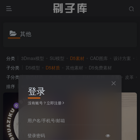
其他
分类
3Dmax模型
SU模型
D5素材
CAD图库
设计方案
子分类
D5模型
D5材质
其他素材
D5免费素材
子分类
动态材质
木地板
木纹
石材
布料
金属
皮革
排序
销量
发布
收藏
浏览
点赞
登录
没有账号？立即注册
用户名/手机号/邮箱
登录密码