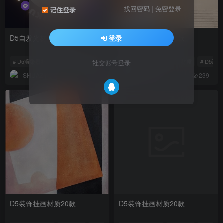
找回密码
|
免密登录
记住登录
D5自发光材质2款
D5装饰挂画材质20款
登录
# D5渲染器材质
# D5材质
# D5自发光材质
# D5渲染器材质
# D5材质
# D5装
社交账号登录
SHUAZIKU
SHUAZIKU
348
239
D5装饰挂画材质20款
D5装饰挂画材质20款