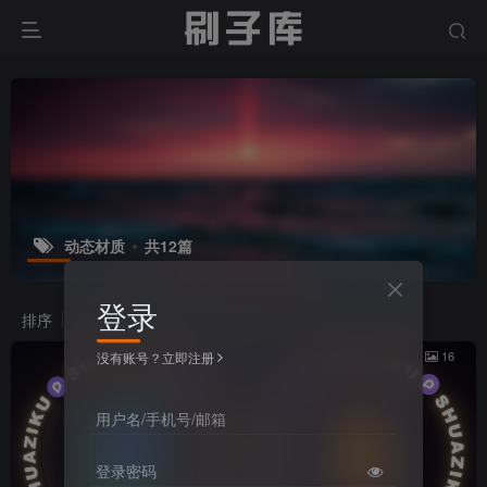
动态材质
共12篇
登录
排序
更新
浏览
点赞
评论
106
16
没有账号？立即注册
用户名/手机号/邮箱
登录密码