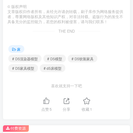
©
版权声明
文章版权归作者所有，未经允许请勿转载，刷子库作为网络服务提供
者，尊重网络版权及其他知识产权，对非法转载、盗版行为的发生不
具备充分的监控能力，若您的权利被侵害，请与我们联系！
THE END
床
# D5渲染器模型
# D5模型
# D5软装家具
# D5家具模型
# d5床模型
喜欢就支持一下吧
点赞
5
分享
收藏
1
付费资源