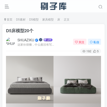
首页
D5素材
D5模型
家具模型
床
正文
D5床模型20个
SHUAZIKU
关注
私信
这家伙很懒，什么都没有写...
192
5