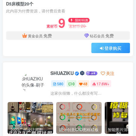
D5床模型20个
此内容为付费资源，请付费后查看
9
限时特惠
20
素材币
素材币
免费
免费
黄金会员
钻石会员
登录购买
SHUAZIKU
关注
580
0
48
17.6W+
这家伙很懒，什么都没有写...
2023广州设计周图集更新至8000多张高清图+联系方式
国外创意CAD图框模板