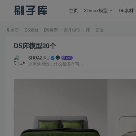
主页
3Dmax模型
D5素材
首页
D5素材
D5模型
家具模型
床
正文
D5床模型20个
SHUAZIKU
这家伙很懒，什么都没有写...