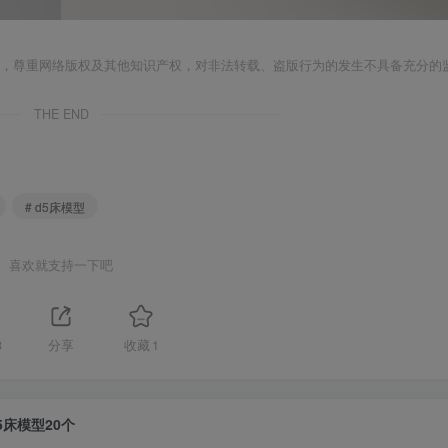
者，尊重网络版权及其他知识产权，对非法转载、盗版行为的发生不具备充分的
THE END
# d5床模型
喜欢就支持一下吧
3
分享
收藏
1
5床模型20个