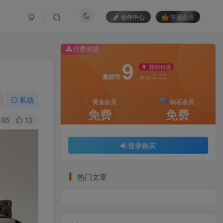
创作中心
开通会员
付费资源
9
限时特惠
20
素材币
素材币
私信
黄金会员
钻石会员
免费
免费
165
13
登录购买
热门文章