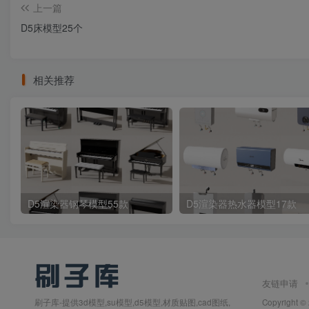
上一篇
D5床模型25个
相关推荐
D5渲染器钢琴模型55款
D5渲染器热水器模型17款
友链申请
刷子库-提供3d模型,su模型,d5模型,材质贴图,cad图纸,
Copyright ©