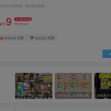
内容为付费资源，请付费后查看
9
限时特惠
20
材币
素材币
免费
免费
黄金会员
钻石会员
2023广州设计周图集更新至8000多张高清图+联系方式
国外创意CAD图框模板