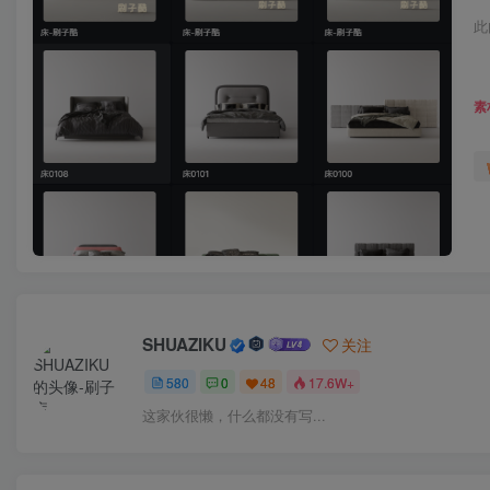
此
素
SHUAZIKU
关注
580
0
48
17.6W+
这家伙很懒，什么都没有写...