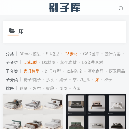
床
分类
3Dmax模型
SU模型
D5素材
CAD图库
设计方案
子分类
D5模型
D5材质
其他素材
D5免费素材
子分类
家具模型
灯具模型
软装陈设
酒水食品
厨卫用品
子分类
椅子/凳子
沙发
桌子
茶几/边几
床
柜子
排序
销量
发布
收藏
浏览
点赞