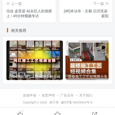
上一篇
下一篇
伦佐·皮亚诺-站在巨人的肩膀
[4K]本法寺・京都-日式侘寂·
上 / 45分钟视频专访
庭院
相关推荐
2024网红施工工艺视频全解合辑
装修施工工艺短视频合集
友链申请
免责声明
广告合作
关于我们
Copyright © 2025 ·
刷子库 · 蒙ICP备18005844号-6
7