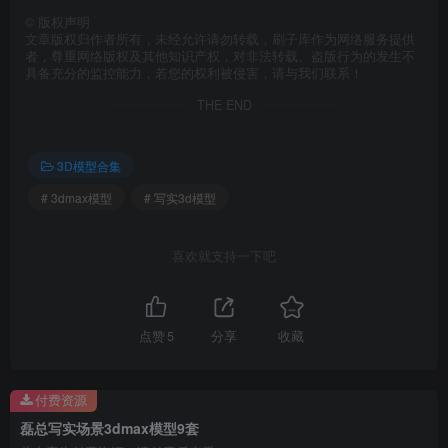
©
版权声明
文章版权归作者所有，未经允许请勿转载，刷子库作为网络服务提供
者，尊重网络版权及其他知识产权，对非法转载、盗版行为的发生不
具备充分的监控能力，若您的权利被侵害，请与我们联系！
THE END
3D模型合集
# 3dmax模型
# 写实3d模型
喜欢就支持一下吧
点赞
5
分享
收藏
付费资源
磊总写实场景3dmax模型9套