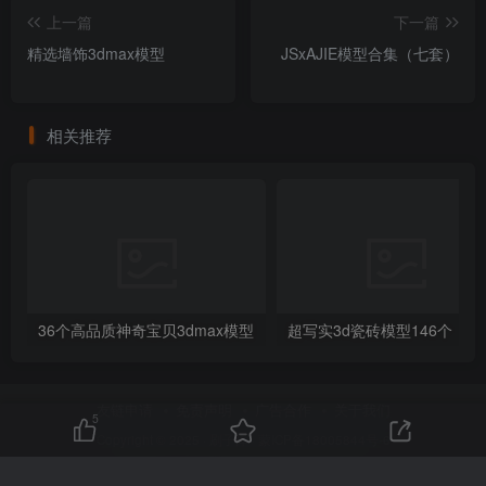
上一篇
下一篇
精选墙饰3dmax模型
JSxAJIE模型合集（七套）
相关推荐
36个高品质神奇宝贝3dmax模型
超写实3d瓷砖模型146个
友链申请
免责声明
广告合作
关于我们
5
Copyright © 2025 ·
刷子库 · 蒙ICP备18005844号-6