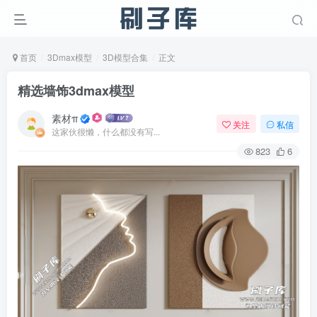
首页
3Dmax模型
3D模型合集
正文
精选墙饰3dmax模型
素材π
关注
私信
这家伙很懒，什么都没有写...
823
6