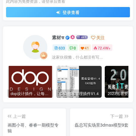
此内容为免费资源，请登录后查看
登录查看
素材π
关注
633
0
41
72.4W+
这家伙很懒，什么都没有写...
dop设计插件，让每个设计师都能享受到CAD制图的乐趣
CAD图库管理插件V1.4
上一篇
下一篇
画图小哥、睿睿一期模型专
磊总写实场景3dmax模型9套
辑