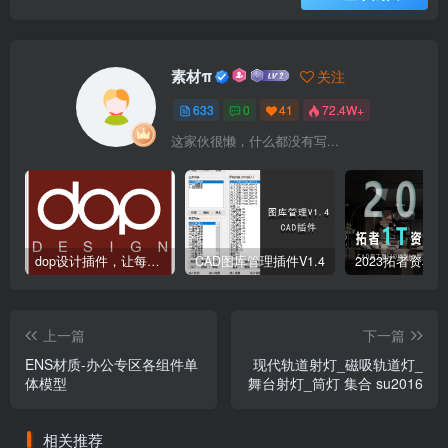
素材π
关注
633
0
41
72.4W+
这家伙很懒，什么都没有写...
dop设计插件，让每个设计师都能享受到CAD制图的乐趣
CAD图库管理插件V1.4
上一篇
下一篇
ENS材质-办公专区各组件单
现代轨道射灯_磁吸轨道灯_
体模型
舞台射灯_筒灯 集合 su2016
相关推荐