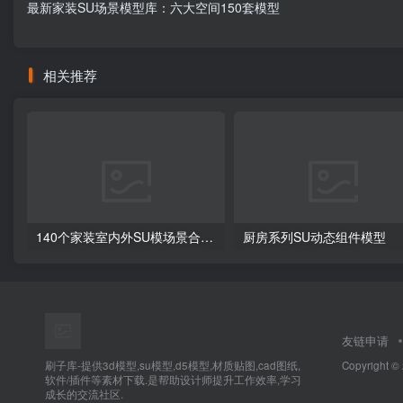
最新家装SU场景模型库：六大空间150套模型
相关推荐
140个家装室内外SU模场景合集+无水印效果图
厨房系列SU动态组件模型
友链申请
刷子库-提供3d模型,su模型,d5模型,材质贴图,cad图纸,
Copyright ©
软件/插件等素材下载.是帮助设计师提升工作效率,学习
成长的交流社区.