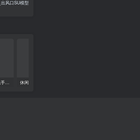
_出风口SU模型
浴室柜子草图大师卫生间洗手台盆镜子卫浴现代奶油单体家装su模型
休闲椅客厅家具现代侘寂风单体椅子餐椅家装SU模型草图大师素材库