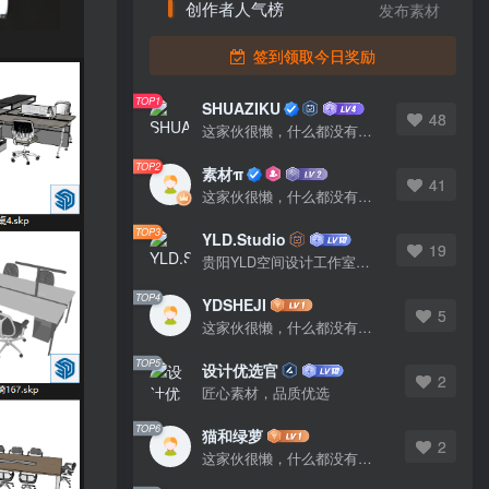
创作者人气榜
发布素材
签到领取今日奖励
TOP1
SHUAZIKU
48
这家伙很懒，什么都没有写...
TOP2
素材π
41
这家伙很懒，什么都没有写...
TOP3
YLD.Studio
19
贵阳YLD空间设计工作室，高端设计图库 ADVANCED CAD TEMPLATE 系列作者。联系邮箱：yld.studio@foxmail.com
TOP4
YDSHEJI
5
这家伙很懒，什么都没有写...
TOP5
设计优选官
2
匠心素材，品质优选
TOP6
猫和绿萝
2
这家伙很懒，什么都没有写...