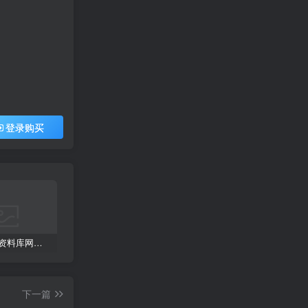
登录购买
2023拓者资料库网盘版800GB | CAD施工图+3D模型+户型方案+高清图集等
彩色CAD图库-带遮罩和地毯贴图
常用天正CAD字体库大全
下一篇