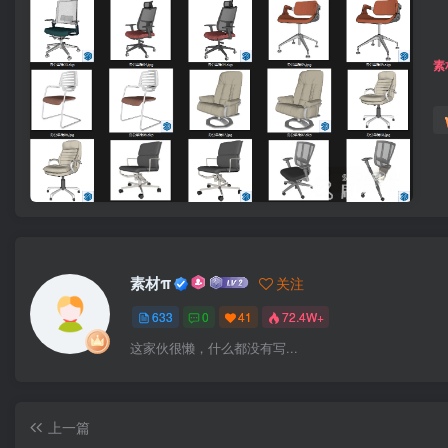
素
素材π
关注
633
0
41
72.4W+
这家伙很懒，什么都没有写...
上一篇