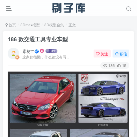
首页
3Dmax模型
3D模型合集
正文
186 款交通工具专业车型
素材π
关注
私信
这家伙很懒，什么都没有写...
136
15