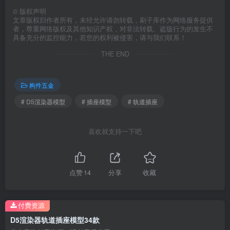
©
版权声明
文章版权归作者所有，未经允许请勿转载，刷子库作为网络服务提供
者，尊重网络版权及其他知识产权，对非法转载、盗版行为的发生不
具备充分的监控能力，若您的权利被侵害，请与我们联系！
THE END
构件五金
# D5渲染器模型
# 插座模型
# 轨道插座
喜欢就支持一下吧
点赞
14
分享
收藏
付费资源
D5渲染器轨道插座模型34款