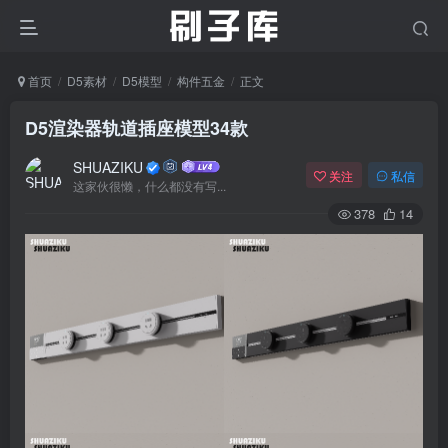
首页
D5素材
D5模型
构件五金
正文
D5渲染器轨道插座模型34款
SHUAZIKU
关注
私信
这家伙很懒，什么都没有写...
378
14