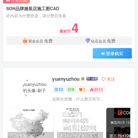
SOH品牌服装店施工图CAD
此内容为付费资源，请付费后查看
4
素材币
免费
免费
黄金会员
钻石会员
登录购买
yuanyuzhou
关注
53
0
1
9512
这家伙很懒，什么都没有写...
中国地图CAD
2024年15套展馆展览展厅平面布置方案设计图CAD
第五代cr12材