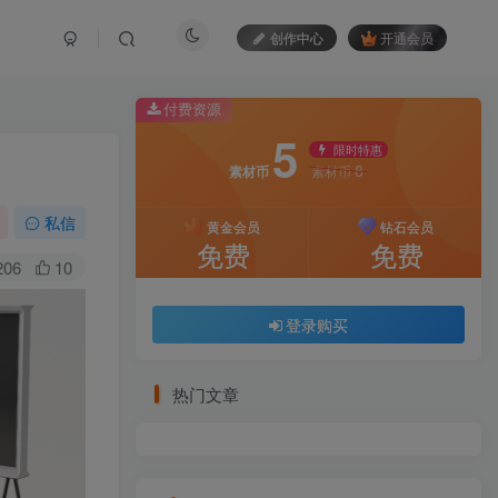
创作中心
开通会员
付费资源
5
限时特惠
8
素材币
素材币
私信
黄金会员
钻石会员
免费
免费
206
10
登录购买
热门文章