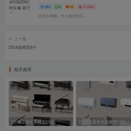
580
0
48
17.6W+
这家伙很懒，什么都没有写...
上一篇
D5冰箱模型8个
相关推荐
D5渲染器钢琴模型55款
D5渲染器热水器模型17款