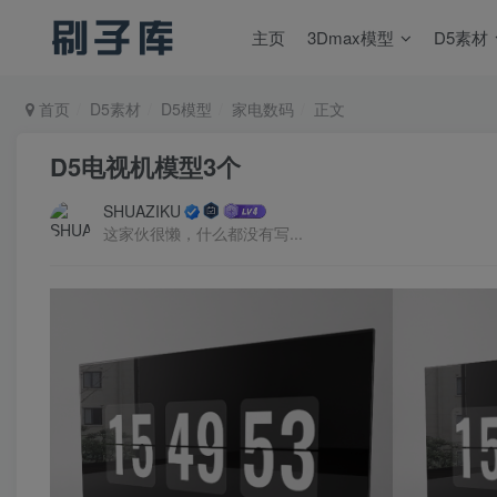
主页
3Dmax模型
D5素材
首页
D5素材
D5模型
家电数码
正文
D5电视机模型3个
SHUAZIKU
这家伙很懒，什么都没有写...