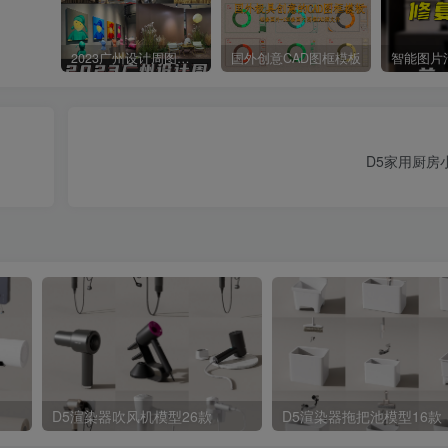
2023广州设计周图集更新至8000多张高清图+联系方式
国外创意CAD图框模板
D5家用厨房
D5渲染器吹风机模型26款
D5渲染器拖把池模型16款