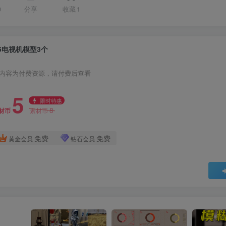
0
分享
收藏
1
5电视机模型3个
内容为付费资源，请付费后查看
5
限时特惠
8
材币
素材币
免费
免费
黄金会员
钻石会员