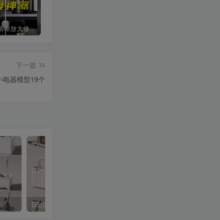
智能图片清晰放大修复上色工具
procreate手绘笔刷[平面系列]
网红cad图库丨意大利进口单体模型ppt排版
下一篇
小电器模型19个
D5渲染器手提包模型45款
D5渲染器办公椅模型16