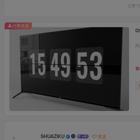
点赞
1
付费资源
D
此
素
SHUAZIKU
关注