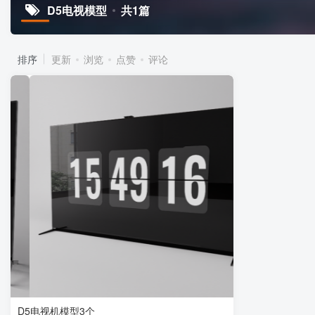
D5电视模型
共1篇
排序
更新
浏览
点赞
评论
D5电视机模型3个