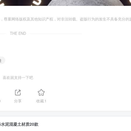
者，尊重网络版权及其他知识产权，对非法转载、盗版行为的发生不具备充分的
THE END
质
喜欢就支持一下吧
0
分享
收藏
1
5水泥混凝土材质20款