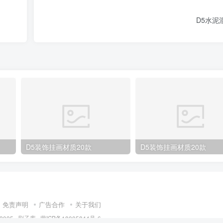
D5水泥
D5装饰挂画材质20款
D5装饰挂画材质20款
免责声明
广告合作
关于我们
 2025 ·
刷子库 · 蒙ICP备18005844号-6