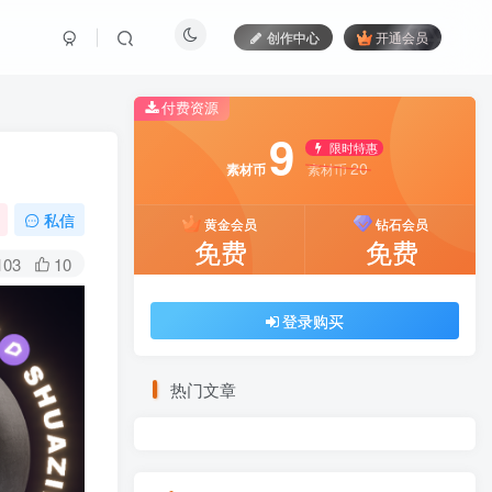
创作中心
开通会员
付费资源
9
限时特惠
20
素材币
素材币
私信
黄金会员
钻石会员
免费
免费
103
10
登录购买
热门文章