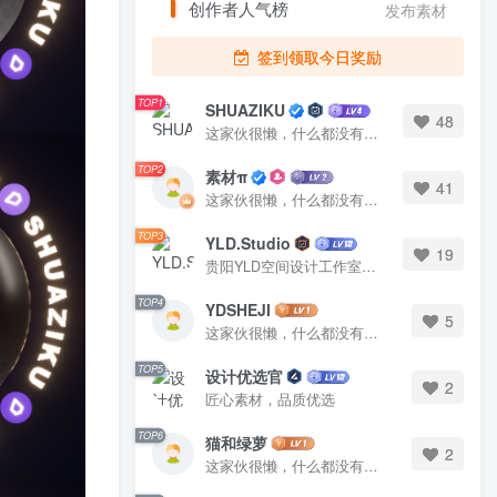
创作者人气榜
发布素材
签到领取今日奖励
TOP1
SHUAZIKU
48
这家伙很懒，什么都没有写...
TOP2
素材π
41
这家伙很懒，什么都没有写...
TOP3
YLD.Studio
19
贵阳YLD空间设计工作室，高端设计图库 ADVANCED CAD TEMPLATE 系列作者。联系邮箱：yld.studio@foxmail.com
TOP4
YDSHEJI
5
这家伙很懒，什么都没有写...
TOP5
设计优选官
2
匠心素材，品质优选
TOP6
猫和绿萝
2
这家伙很懒，什么都没有写...