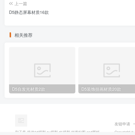
上一篇
D5静态屏幕材质16款
相关推荐
D5自发光材质2款
D5装饰挂画材质20款
友链申请
刷子库-提供3d模型,su模型,d5模型,材质贴图,cad图纸,
Copyright ©