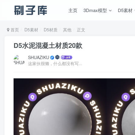
主页
3Dmax模型
D5素材
首页
D5素材
D5材质
其他
正文
D5水泥混凝土材质20款
SHUAZIKU
这家伙很懒，什么都没有写...