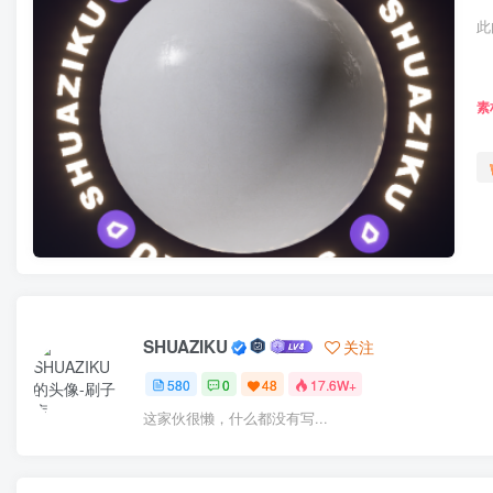
此
素
SHUAZIKU
关注
580
0
48
17.6W+
这家伙很懒，什么都没有写...