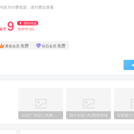
内容为付费资源，请付费后查看
9
限时特惠
20
材币
素材币
免费
免费
黄金会员
钻石会员
2023广州设计周图集更新至8000多张高清图+联系方式
国外创意CAD图框模板