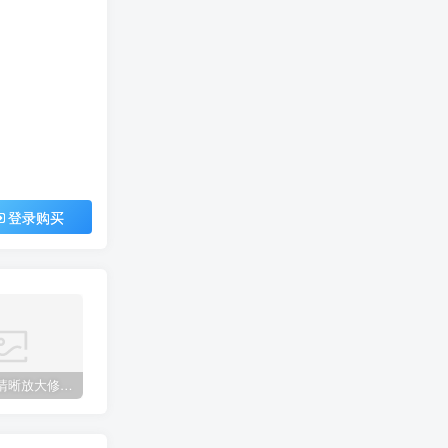
登录购买
智能图片清晰放大修复上色工具
procreate手绘笔刷[平面系列]
网红cad图库丨意大利进口单体模型ppt排版