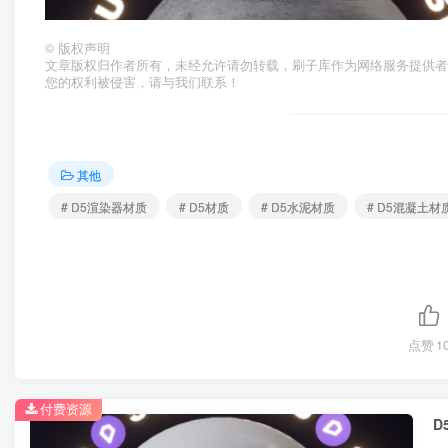
©
版权声明
文章版权归作者所有，未经允许请勿转载，刷子库作为网络服务提供
您的权利被侵害，请与我们联系！
其他
# D5渲染器材质
# D5材质
# D5水泥材质
# D5混凝土材
点赞
1
付费资源
D