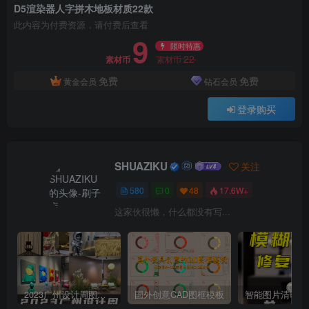
D5渲染器人字拼木地板材质22款
此内容为付费资源，请付费后查看
9
限时特惠
22
素材币
素材币
免费
免费
黄金会员
钻石会员
登录购买
SHUAZIKU
关注
580
0
48
17.6W+
这家伙很懒，什么都没有写...
2023广州设计周图集更新至8000多张高清图+联系方式
国外创意CAD图框模板