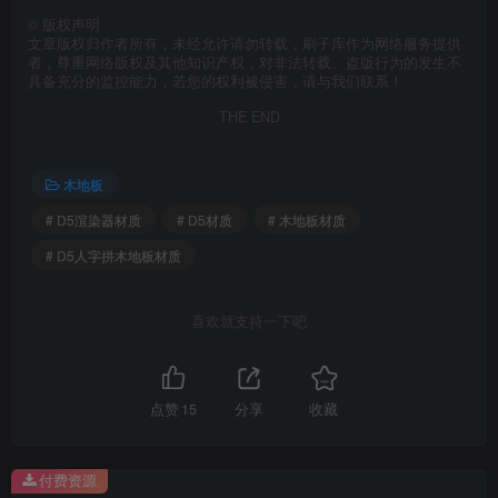
©
版权声明
文章版权归作者所有，未经允许请勿转载，刷子库作为网络服务提供
者，尊重网络版权及其他知识产权，对非法转载、盗版行为的发生不
具备充分的监控能力，若您的权利被侵害，请与我们联系！
THE END
木地板
# D5渲染器材质
# D5材质
# 木地板材质
# D5人字拼木地板材质
喜欢就支持一下吧
点赞
15
分享
收藏
付费资源