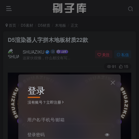
首页
D5素材
D5材质
木地板
正文
D5渲染器人字拼木地板材质22款
SHUAZIKU
关注
私信
这家伙很懒，什么都没有写...
91
15
登录
没有账号？立即注册
用户名/手机号/邮箱
登录密码