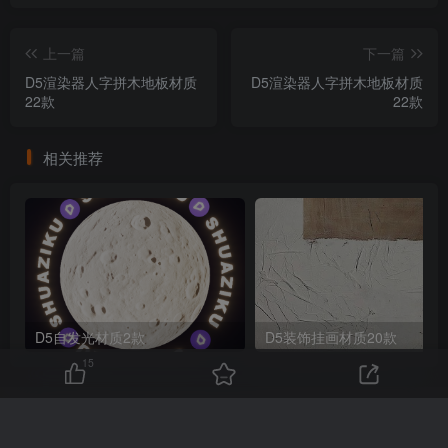
上一篇
下一篇
D5渲染器人字拼木地板材质
D5渲染器人字拼木地板材质
22款
22款
相关推荐
D5自发光材质2款
D5装饰挂画材质20款
15
友链申请
免责声明
广告合作
关于我们
Copyright © 2025 ·
刷子库 · 蒙ICP备18005844号-6