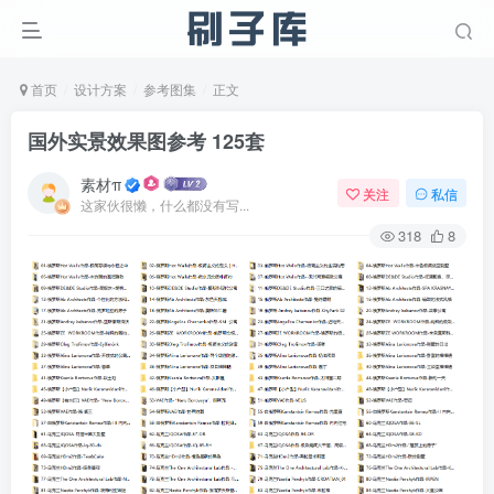
首页
设计方案
参考图集
正文
国外实景效果图参考 125套
素材π
关注
私信
这家伙很懒，什么都没有写...
318
8