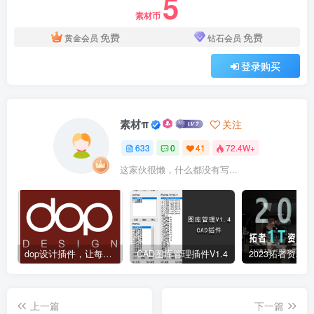
5
素材币
免费
免费
黄金会员
钻石会员
登录购买
素材π
关注
633
0
41
72.4W+
这家伙很懒，什么都没有写...
dop设计插件，让每个设计师都能享受到CAD制图的乐趣
CAD图库管理插件V1.4
上一篇
下一篇