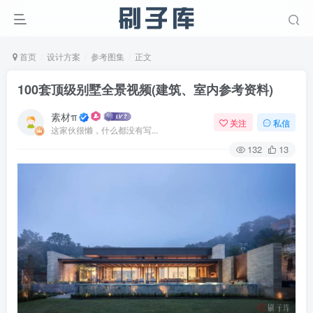
首页
设计方案
参考图集
正文
100套顶级别墅全景视频(建筑、室内参考资料)
素材π
关注
私信
这家伙很懒，什么都没有写...
132
13