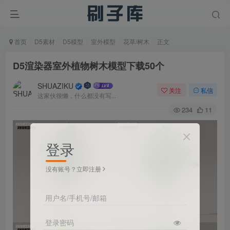
首页
D5素材
D5模型
室外模型
花草/树木
正文
D5渲染器室外植物树木模型下载50个
SHUAZIKU
关注
私信
这家伙很懒，什么都没有写...
234
11
登录
没有账号？立即注册
用户名/手机号/邮箱
登录密码