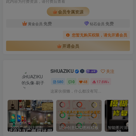
此内容为付费资源，请付费后查看
会员专属资源
免费
免费
黄金会员
钻石会员
您暂无购买权限，请先开通会员
开通会员
SHUAZIKU
关注
580
0
48
17.6W+
这家伙很懒，什么都没有写...
2023广州设计周图集更新至8000多张高清图+联系方式
国外创意CAD图框模板