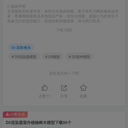
©
版权声明
文章版权归作者所有，未经允许请勿转载，刷子库作为网络服务提供
者，尊重网络版权及其他知识产权，对非法转载、盗版行为的发生不
具备充分的监控能力，若您的权利被侵害，请与我们联系！
THE END
花草/树木
# D5渲染器模型
# D5模型
# D5室外模型
喜欢就支持一下吧
点赞
11
分享
收藏
付费资源
D5渲染器室外植物树木模型下载50个