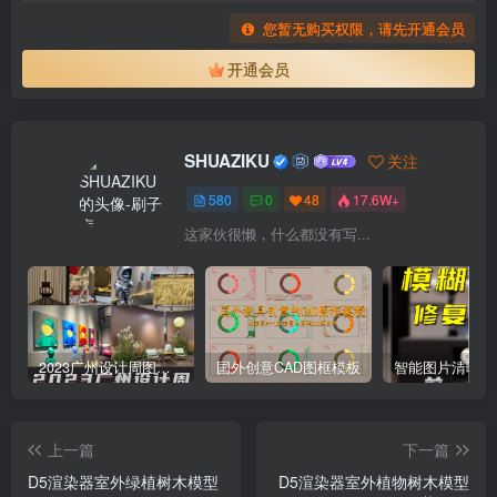
您暂无购买权限，请先开通会员
开通会员
SHUAZIKU
关注
580
0
48
17.6W+
这家伙很懒，什么都没有写...
2023广州设计周图集更新至8000多张高清图+联系方式
国外创意CAD图框模板
上一篇
下一篇
D5渲染器室外绿植树木模型
D5渲染器室外植物树木模型