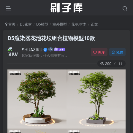
首页
D5素材
D5模型
室外模型
花草/树木
正文
D5渲染器花池花坛组合植物模型10款
SHUAZIKU
关注
私信
这家伙很懒，什么都没有写...
290
11