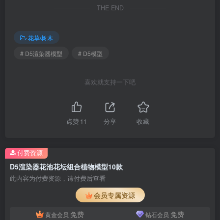
THE END
花草/树木
# D5渲染器模型
# D5模型
喜欢就支持一下吧
点赞
11
分享
收藏
付费资源
D5渲染器花池花坛组合植物模型10款
此内容为付费资源，请付费后查看
会员专属资源
免费
免费
黄金会员
钻石会员