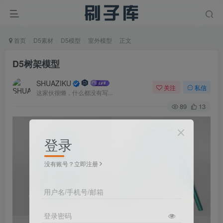
首页
D5素材
D5模型
室外模型
正文
D5树架模型
SHUAZIKU
关注
私信
这家伙很懒，什么都没有写...
89
13
登录
没有账号？立即注册
用户名/手机号/邮箱
登录密码