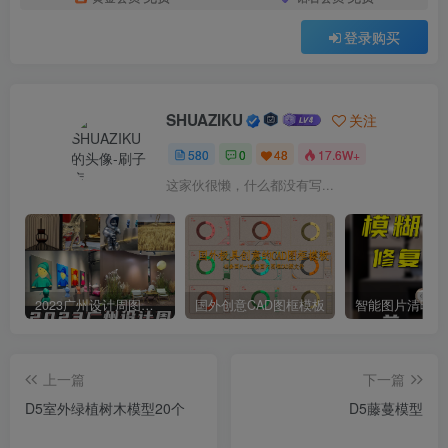
登录购买
SHUAZIKU
关注
580
0
48
17.6W+
这家伙很懒，什么都没有写...
2023广州设计周图集更新至8000多张高清图+联系方式
国外创意CAD图框模板
上一篇
下一篇
D5室外绿植树木模型20个
D5藤蔓模型