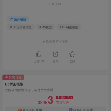
THE END
室外模型
# D5渲染器模型
# D5模型
# D5树架模型
喜欢就支持一下吧
点赞
13
分享
收藏
付费资源
D5树架模型
此内容为付费资源，请付费后查看
3
限时特惠
7
素材币
素材币
免费
免费
黄金会员
钻石会员